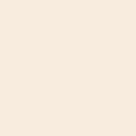
über Solarintegrationen bis hin zu
anspruchsvollen Sanierungen.
Diese Galerie gibt Ihnen einen Einblick in unsere
tägliche Arbeit und zeigt, wie vielseitig,
detailverliebt und zuverlässig wir als
Meisterbetrieb unterwegs sind.
Jedes Dach erzählt seine eigene Geschichte –
und genau das möchten wir hier sichtbar
machen.
Ob privat oder gewerblich, groß oder klein: Wir
setzen auf saubere Ausführung, hochwertige
Materialien und Ergebnisse, die sich sehen
lassen können.
Die hier gezeigten Projekte sind nur ein Auszug.
Wenn Sie mehr erfahren oder ein ähnliches